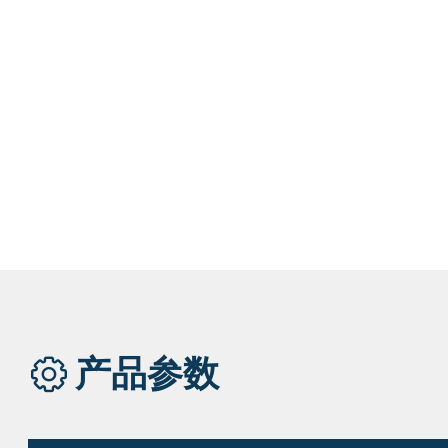
创新
结合不同场景，可以适配专属航
优化采集模
线
原真实的三
产品参数