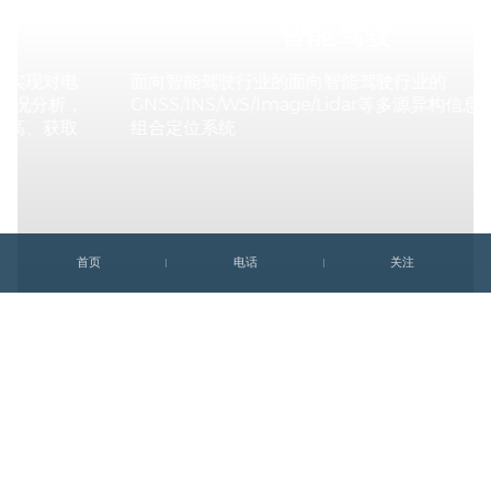
智能驾驶
面向智能驾驶行业的面向智能驾驶行业的
GNSS/INS/WS/Image/Lidar等多源异构信息弹性深
组合定位系统
首页
电话
关注