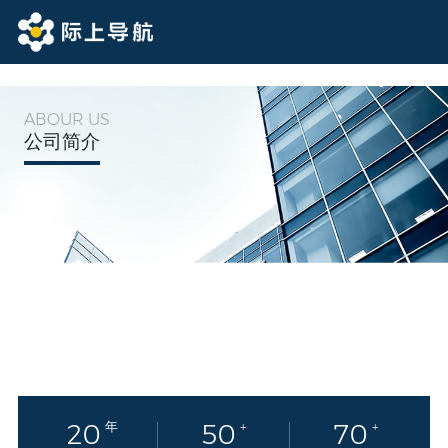
ABOUR US
公司简介
20
年
50
+
70
+