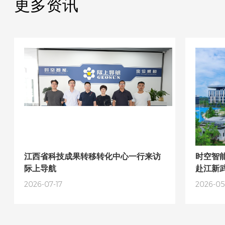
更多资讯
江西省科技成果转移转化中心一行来访
时空智
际上导航
赴江新
流，共
2026-07-17
2026-05