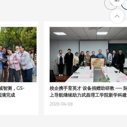
智测，GS-
校企携手育英才 设备捐赠助研教 —— 
圆满完成
上导航继续助力武昌理工学院新学科建
设
2026-04-08