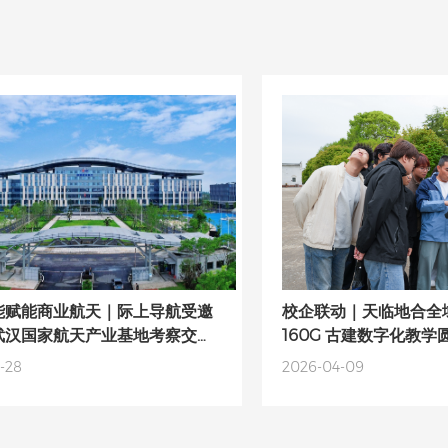
能赋能商业航天｜际上导航受邀
校企联动｜天临地合全域
武汉国家航天产业基地考察交
160G 古建数字化教学
拓高精度定位感知新场景
-28
2026-04-09